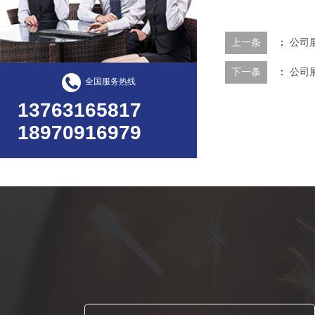
上一条
：
公司
下一条
：
公司
全国服务热线
13763165817
18970916979