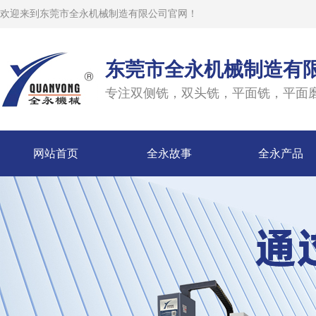
欢迎来到东莞市全永机械制造有限公司官网！
东莞市全永机械制造有
专注双侧铣，双头铣，平面铣，平面
网站首页
全永故事
全永产品