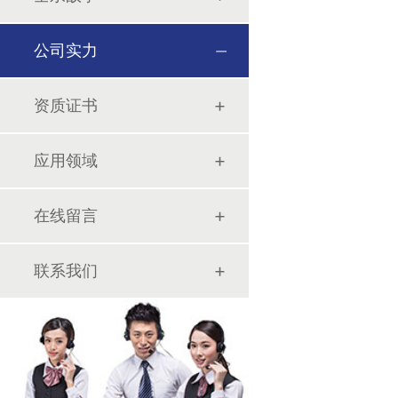
公司实力
资质证书
应用领域
在线留言
联系我们