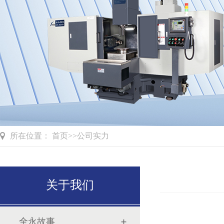
所在位置：
首页
>>
公司实力
关于我们
全永故事