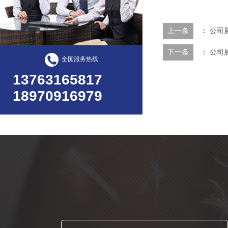
上一条
：
公司
下一条
：
公司
全国服务热线
13763165817
18970916979