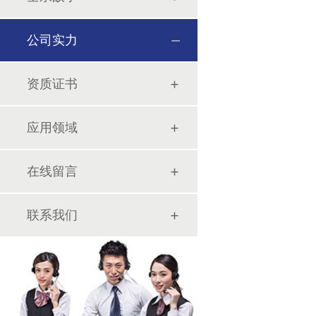
公司实力
资质证书
应用领域
在线留言
联系我们