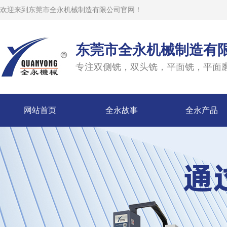
欢迎来到东莞市全永机械制造有限公司官网！
东莞市全永机械制造有
专注双侧铣，双头铣，平面铣，平面
网站首页
全永故事
全永产品