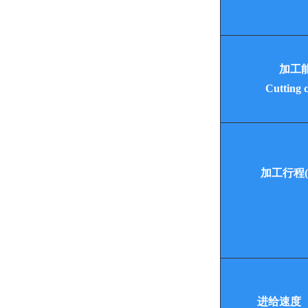
加工
Cutting 
加工行程(Tr
进给速度（