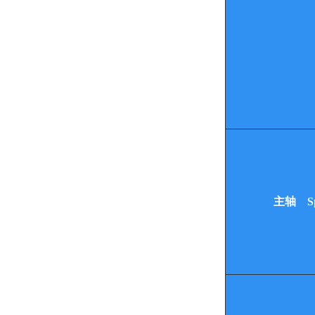
主轴 Spi