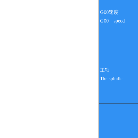
G00速度
G00 speed
主轴
The spindle