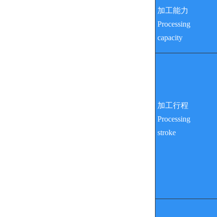
加工能力
Processing
capacity
加工行程
Processing
stroke