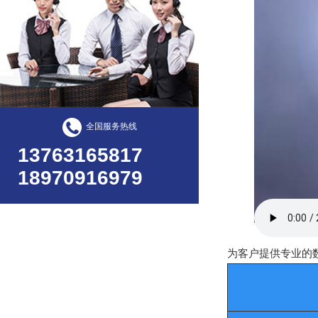
全国服务热线
13763165817
18970916979
为客户提供专业的