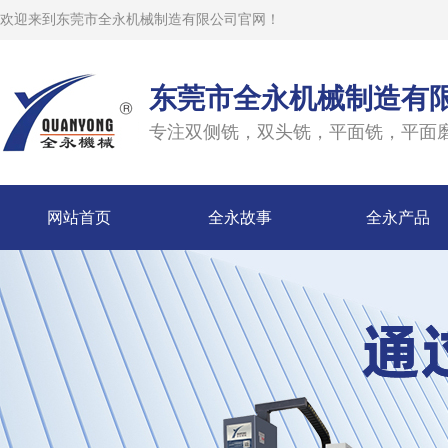
欢迎来到东莞市全永机械制造有限公司官网！
东莞市全永机械制造有
专注双侧铣，双头铣，平面铣，平面
网站首页
全永故事
全永产品