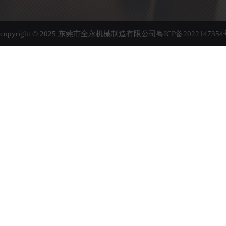
copyright © 2025 东莞市全永机械制造有限公司
粤ICP备202214735