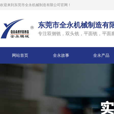
欢迎来到东莞市全永机械制造有限公司官网！
东莞市全永机械制造有
专注双侧铣，双头铣，平面铣，平面
网站首页
全永故事
全永产品