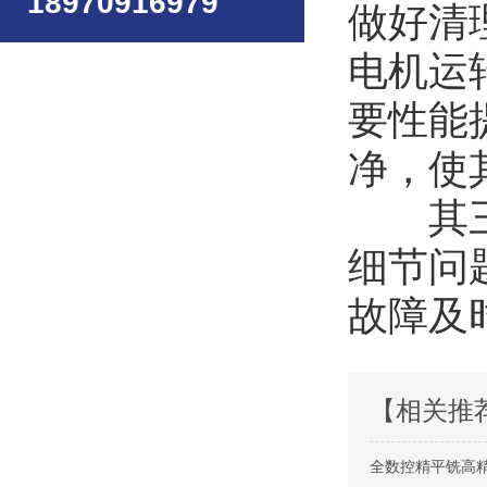
18970916979
做好清
电机运
要性能
净，使
其三，
细节问
故障及
【相关推
全数控精平铣高