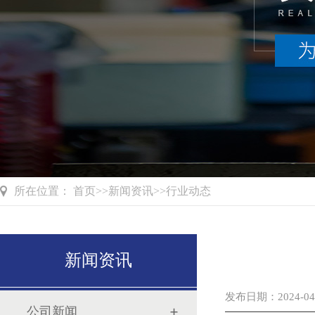
所在位置：
首页
>>
新闻资讯
>>
行业动态
新闻资讯
发布日期：2024-04
公司新闻