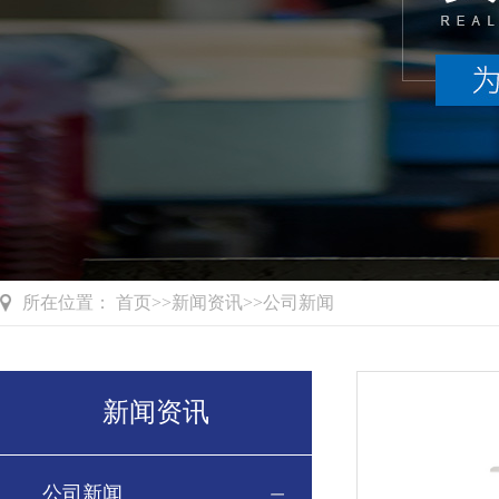
所在位置：
首页
>>
新闻资讯
>>
公司新闻
新闻资讯
公司新闻