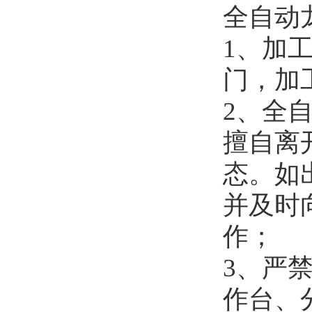
全自动
1、加
门，加
2、全
擅自离
态。如
并及时
作；
3、严
作台、