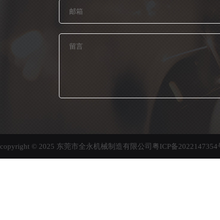
copyright © 2025 东莞市全永机械制造有限公司
粤ICP备202214735