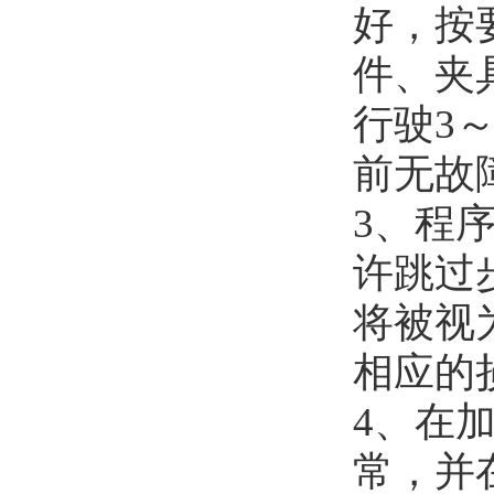
好，按
件、夹
行驶3
前无故
3、程
许跳过
将被视
相应的
4、在
常，并